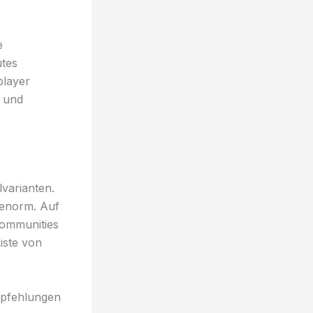
e
utes
player
s und
varianten.
 enorm. Auf
Communities
iste von
mpfehlungen