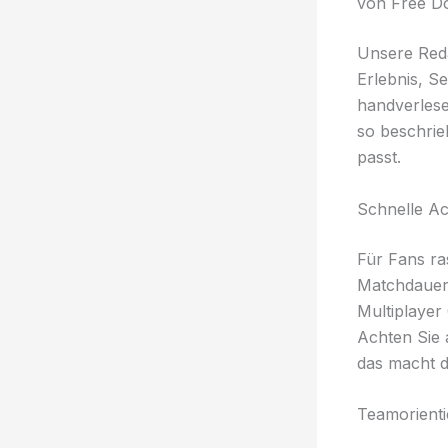
von Free D
Unsere Reda
Erlebnis, Se
handverlese
so beschrie
passt.
Schnelle Ac
Für Fans r
Matchdauer,
Multiplayer
Achten Sie 
das macht d
Teamorienti