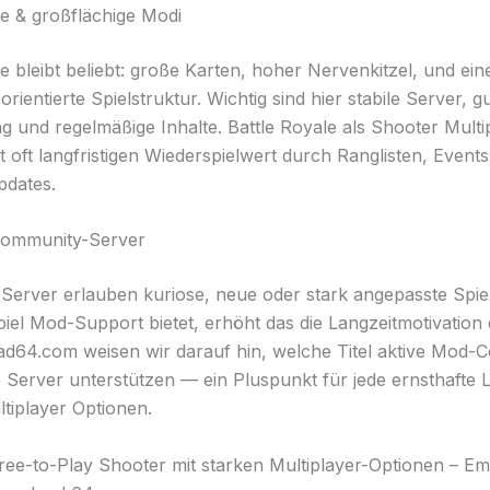
le & großflächige Modi
e bleibt beliebt: große Karten, hoher Nervenkitzel, und ein
ientierte Spielstruktur. Wichtig sind hier stabile Server, g
 und regelmäßige Inhalte. Battle Royale als Shooter Multi
t oft langfristigen Wiederspielwert durch Ranglisten, Event
pdates.
ommunity-Server
erver erlauben kuriose, neue oder stark angepasste Spiel
iel Mod-Support bietet, erhöht das die Langzeitmotivation
d64.com weisen wir darauf hin, welche Titel aktive Mod-
e Server unterstützen — ein Pluspunkt für jede ernsthafte L
tiplayer Optionen.
Free-to-Play Shooter mit starken Multiplayer-Optionen – E