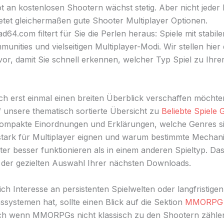
 an kostenlosen Shootern wächst stetig. Aber nicht jeder 
bietet gleichermaßen gute Shooter Multiplayer Optionen.
64.com filtert für Sie die Perlen heraus: Spiele mit stabil
unities und vielseitigen Multiplayer-Modi. Wir stellen hier 
vor, damit Sie schnell erkennen, welcher Typ Spiel zu Ihre
ch erst einmal einen breiten Überblick verschaffen möchten
uf unsere thematisch sortierte Übersicht zu
Beliebte Spiele 
kompakte Einordnungen und Erklärungen, welche Genres s
tark für Multiplayer eignen und warum bestimmte Mechani
er besser funktionieren als in einem anderen Spieltyp. Das 
ei der gezielten Auswahl Ihrer nächsten Downloads.
ch Interesse an persistenten Spielwelten oder langfristigen
ssystemen hat, sollte einen Blick auf die Sektion
MMORPG 
ch wenn MMORPGs nicht klassisch zu den Shootern zählen