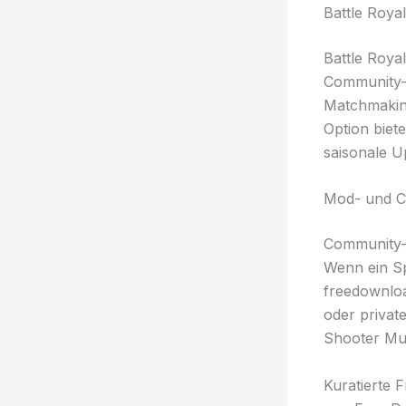
Battle Roya
Battle Royal
Community-or
Matchmaking
Option biete
saisonale U
Mod- und C
Community-S
Wenn ein Sp
freedownloa
oder privat
Shooter Mul
Kuratierte 