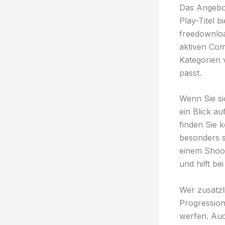
Das Angebot
Play-Titel 
freedownload
aktiven Comm
Kategorien 
passt.
Wenn Sie si
ein Blick a
finden Sie 
besonders s
einem Shoot
und hilft b
Wer zusätzli
Progression
werfen. Au