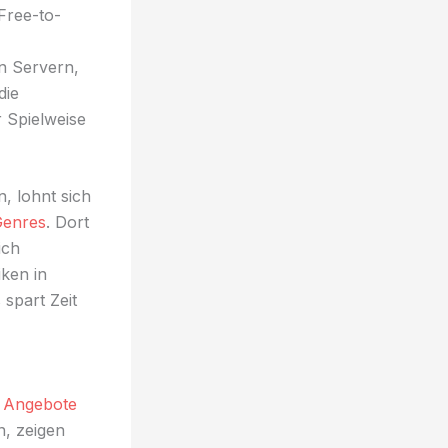
Free-to-
en Servern,
die
r Spielweise
, lohnt sich
Genres
. Dort
ich
ken in
spart Zeit
Angebote
, zeigen