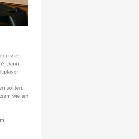
lebnissen
en? Dann
ltiplayer
n sollten.
tsam wie ein
im