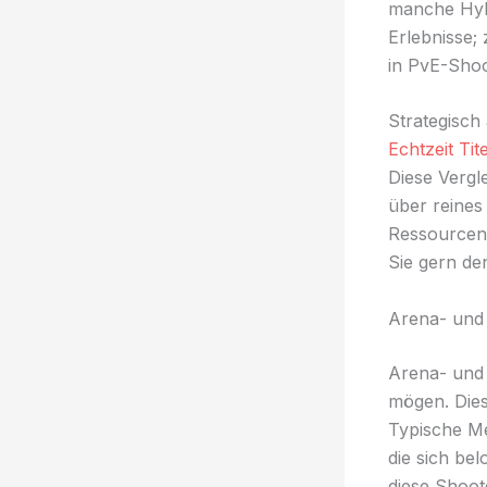
manche Hybr
Erlebnisse;
in PvE-Shoo
Strategisch
Echtzeit Tite
Diese Vergl
über reines
Ressourcenm
Sie gern de
Arena- und
Arena- und 
mögen. Dies
Typische Me
die sich bel
diese Shoot