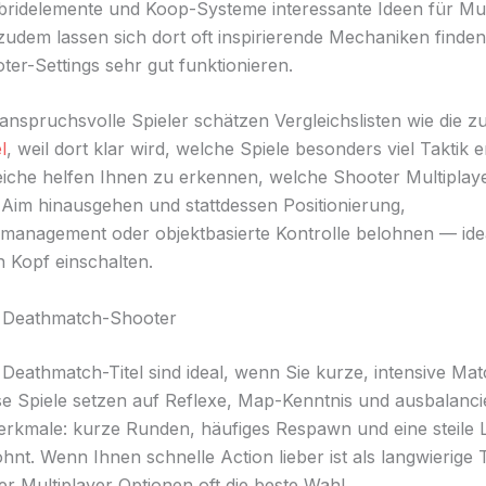
idelemente und Koop-Systeme interessante Ideen für Mul
 zudem lassen sich dort oft inspirierende Mechaniken finden
ter-Settings sehr gut funktionieren.
 anspruchsvolle Spieler schätzen Vergleichslisten wie die z
l
, weil dort klar wird, welche Spiele besonders viel Taktik 
eiche helfen Ihnen zu erkennen, welche Shooter Multiplay
 Aim hinausgehen und stattdessen Positionierung,
anagement oder objektbasierte Kontrolle belohnen — ide
n Kopf einschalten.
 Deathmatch-Shooter
Deathmatch-Titel sind ideal, wenn Sie kurze, intensive Ma
e Spiele setzen auf Reflexe, Map-Kenntnis und ausbalanci
rkmale: kurze Runden, häufiges Respawn und eine steile 
ohnt. Wenn Ihnen schnelle Action lieber ist als langwierige T
er Multiplayer Optionen oft die beste Wahl.