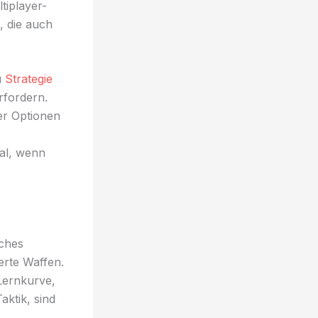
tiplayer-
, die auch
u
Strategie
erfordern.
er Optionen
al, wenn
tches
erte Waffen.
Lernkurve,
aktik, sind