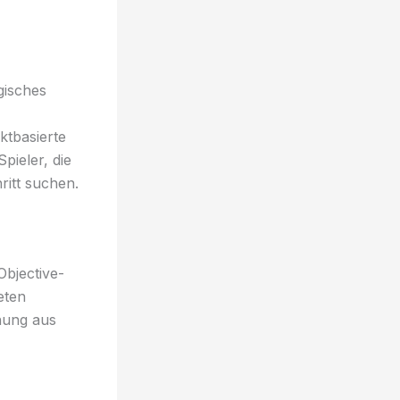
gisches
ktbasierte
pieler, die
ritt suchen.
bjective-
eten
hung aus