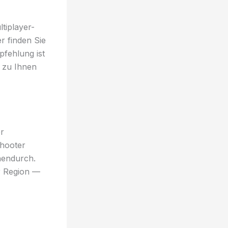
tiplayer-
er finden Sie
fehlung ist
 zu Ihnen
r
Shooter
chendurch.
r Region —