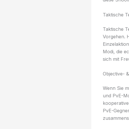
Taktische 
Taktische T
Vorgehen. H
Einzelaktio
Modi, die ec
sich mit Fr
Objective-
Wenn Sie me
und PvE-Mod
kooperative
PvE-Gegner
zusammensp